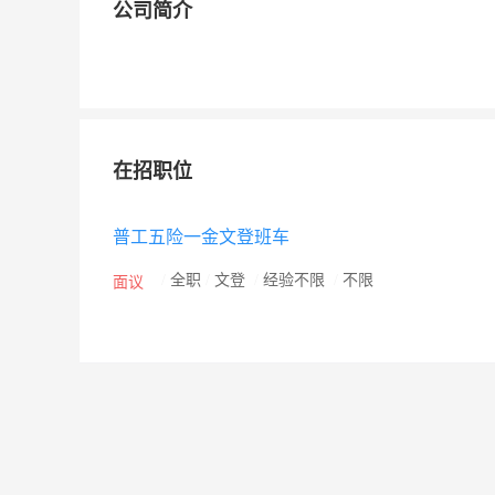
公司简介
在招职位
普工五险一金文登班车
/
全职
/
文登
/
经验不限
/
不限
面议